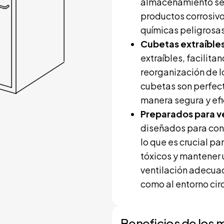
almacenamiento seg
productos corrosivo
químicas peligrosas
Cubetas extraíble
extraíbles, facilitan
reorganización de 
cubetas son perfec
manera segura y efi
Preparados para v
diseñados para cone
lo que es crucial pa
tóxicos y mantener 
ventilación adecuad
como al entorno cir
Beneficios de los 