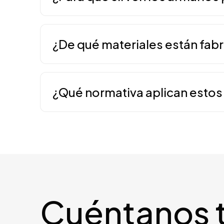
Son módulos diseñados específicamente 
inflamables, reduciendo el riesgo de de
¿De qué materiales están fab
manteniéndose en buen estado tras el pas
Se utilizan materiales altamente resisten
mismo material y herraje termolacado, pa
¿Qué normativa aplican esto
Se diseñan, fabrican y certifican bajo la
laboratorio, asegurando requisitos de res
Cuéntanos 