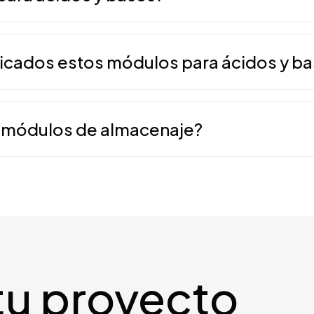
escolares y univers
corrosivos de los 
productos químicos
para almacenar sustancias corrosivas y agresivas n
Fácil mantenimien
Centros de invest
rrames y de generación de ambientes corrosivos,
polipropileno y las 
ricados estos módulos para ácidos y b
manejan grandes ca
o del tiempo y el uso intensivo.
el mantenimiento re
corrosivos para la i
tes a la corrosión, como el polipropileno, con accesor
ra una mayor seguridad y vida útil.
s módulos de almacenaje?
 norma
UNE EN 16121:2014
, que regula el mobiliario té
istencia, durabilidad y seguridad en el uso diario.​
tu proyecto