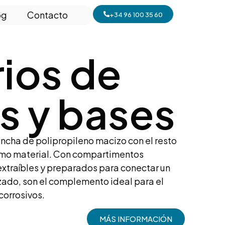
og
Contacto
+34 96 100 35 60
ios de
s y bases
ncha de polipropileno macizo con el resto
mo material. Con compartimentos
xtraíbles y preparados para conectar un
zado, son el complemento ideal para el
orrosivos.
MÁS INFORMACIÓN