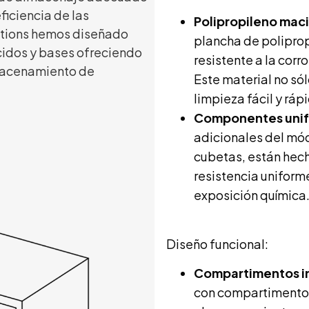
eficiencia de las
Polipropileno mac
utions hemos diseñado
plancha de poliprop
idos y bases ofreciendo
resistente a la corr
lmacenamiento de
Este material no só
limpieza fácil y ráp
Componentes uni
adicionales del mód
cubetas, están hec
resistencia uniform
exposición química
Diseño funcional:
Compartimentos i
con compartimentos