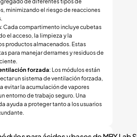
regado de diferentes tipos de
s, minimizando el riesgo de reacciones
.
s
: Cada compartimento incluye cubetas
do el acceso, la limpieza y la
los productos almacenados. Estas
tas para manejar derrames y residuos de
ciente.
entilación forzada
: Los módulos están
ctar un sistema de ventilación forzada,
ra evitar la acumulación de vapores
un entorno de trabajo seguro. Una
a ayuda a proteger tanto a los usuarios
cundante.
módulos para ácidos y bases de MBY Lab S