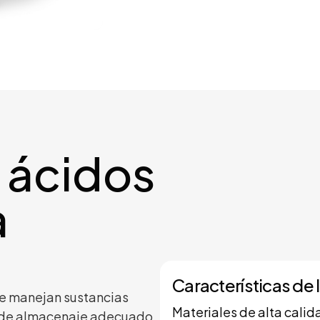
 ácidos
a
Características de
 se manejan sustancias
Materiales de alta calid
a de almacenaje adecuado