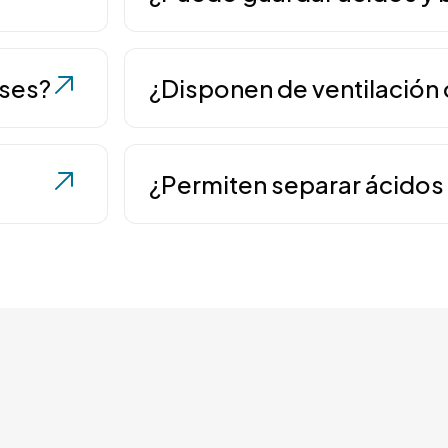
itarios para almacenar reactivos y
productos químicos almacenados.
 educativos.
o
No es recomendable, ya que los mue
to
: Los componentes uniformes de
igación
: Perfectos para centros donde se
acabados no resistentes a la corro
cubetas extraíbles facilitan la limpieza y
ases?
¿Disponen de ventilación 
ntidades de productos químicos
usuario como la vida útil del mueble.
gular.
nvestigación y desarrollo.
ios en el
Los armarios para ácidos y bases e
recirculación mediante filtración, e
¿Permiten separar ácidos
laboratorio.​
cnico de
Sí, se plantean compartimentos y so
incompatibles, de manera que áci
prácticas de almacenamiento quími