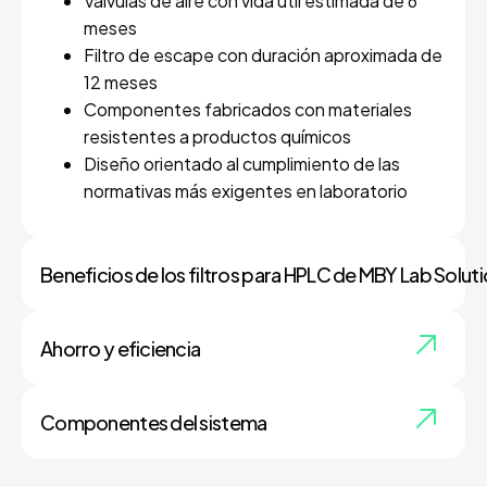
Válvulas de aire con vida útil estimada de 6
meses
Filtro de escape con duración aproximada de
12 meses
Componentes fabricados con materiales
resistentes a productos químicos
Diseño orientado al cumplimiento de las
normativas más exigentes en laboratorio
Beneficios de los filtros para HPLC de MBY Lab Solut
Entre los beneficios de los filtros para HPLC de
MBY Lab Solutions, destacamos:
Ahorro y eficiencia
Reducción drástica de emisiones de vapores
En MBY Lab Solutions, la eficiencia energética es
tóxicos
nuestra máxima prioridad:
Componentes del sistema
Eliminación de concentraciones peligrosas
Disminución de la evaporación de disolventes
Entre los componentes del sistema,
de disolventes en el aire
hasta 165 veces