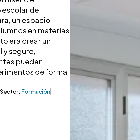
 escolar del
ra, un espacio
alumnos en materias
cto era crear un
 y seguro,
antes puedan
perimentos de forma
Sector:
Formación