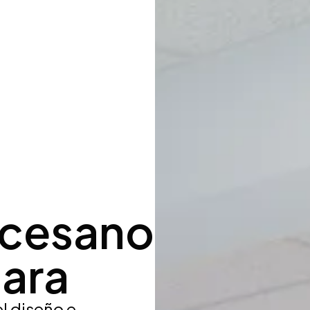
Productos
Servicios
Proyectos
Bl
ocesano
ara
l diseño e