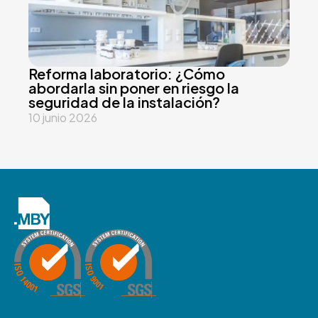
Reforma laboratorio: ¿Cómo
Pl
abordarla sin poner en riesgo la
n
seguridad de la instalación?
di
10 junio 2026
4 