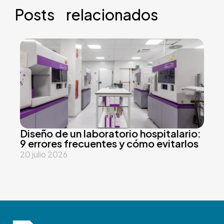
Posts relacionados
Diseño de un laboratorio hospitalario:
Pl
9 errores frecuentes y cómo evitarlos
n
di
20 julio 2026
4 