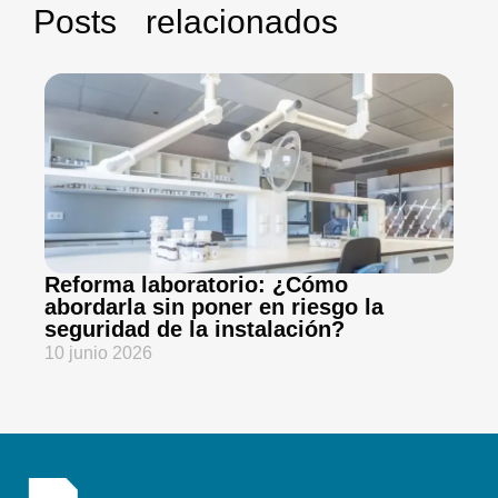
Posts relacionados
Reforma laboratorio: ¿Cómo
Pl
abordarla sin poner en riesgo la
n
seguridad de la instalación?
d
10 junio 2026
4 